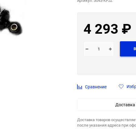
Артикул:
3043-KPJZ
4 293
₽
В
Изб
Сравнение
Доставка
Доставка товаров осуществляе
после указания адреса при оф