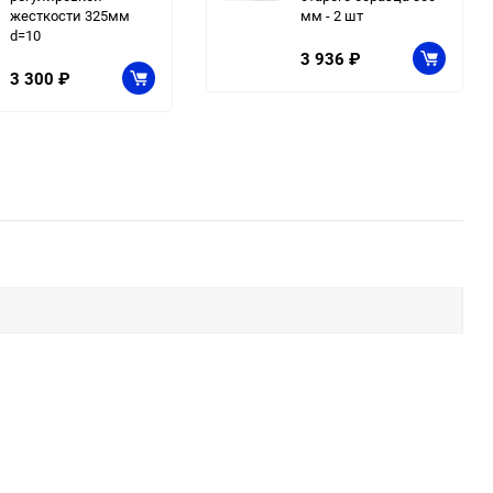
жесткости 325мм
мм - 2 шт
d=10
3 936
₽
3 300
₽