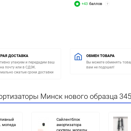
+43
баллов
?
РАЯ ДОСТАВКА
ОБМЕН ТОВАРА
тивно упакуем и передадим ваш
Вы можете обменять товар
 на почту или в СДЭК.
вам не подошел!
мально сжатые сроки доставки
ртизаторы Минск нового образца 345 
пливный
Сайлентблок
а. мопеда
амортизатора
скутеры, мопеды