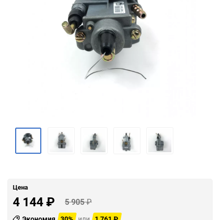
Цена
4 144
₽
5 905
₽
Экономия
30%
или
1 761
₽