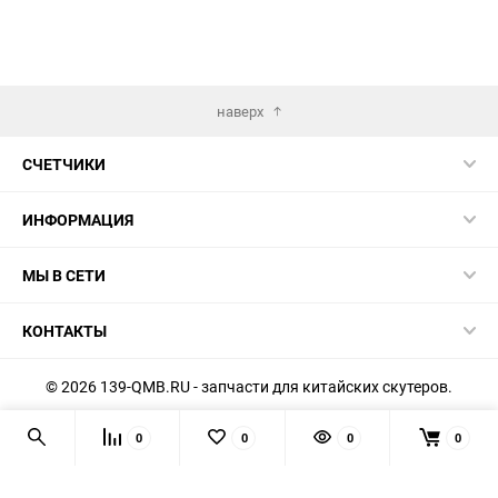
наверх
СЧЕТЧИКИ
ИНФОРМАЦИЯ
МЫ В СЕТИ
КОНТАКТЫ
© 2026 139-QMB.RU - запчасти для китайских скутеров.
Мы получаем и обрабатываем персональные данные
0
0
0
0
посетителей нашего сайта в соответствии с
официальной
политикой
. Если вы не даёте согласия на обработку своих
персональных данных, вам необходимо покинуть наш сайт.