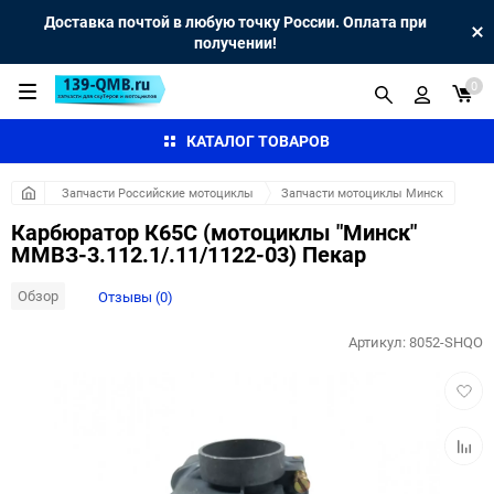
Доставка почтой в любую точку России. Оплата при
получении!
0
КАТАЛОГ ТОВАРОВ
Запчасти Российские мотоциклы
Запчасти мотоциклы Минск
Карбюратор К65С (мотоциклы "Минск"
ММВЗ-3.112.1/.11/1122-03) Пекар
Обзор
Отзывы (0)
Артикул:
8052-SHQO
Добав
в
избра
Добав
к
сравн