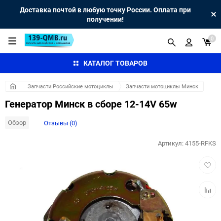
Доставка почтой в любую точку России. Оплата при
получении!
0
КАТАЛОГ ТОВАРОВ
Запчасти Российские мотоциклы
Запчасти мотоциклы Минск
Генератор Минск в сборе 12-14V 65w
Обзор
Отзывы (0)
Артикул:
4155-RFKS
Добав
в
избра
Добав
к
сравн