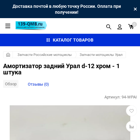
Доставка почтой в любую точку России. Оплата при
получении!
0
КАТАЛОГ ТОВАРОВ
Запчасти Российские мотоциклы
Запчасти мотоциклы Урал
Амортизатор задний Урал d-12 хром - 1
штука
Обзор
Отзывы (0)
Артикул:
94-WPAI
Добав
в
избра
Добав
к
сравн