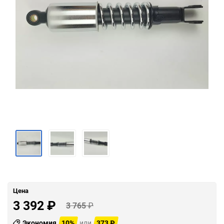
Цена
3 392
₽
3 765
₽
Экономия
10%
или
373
₽