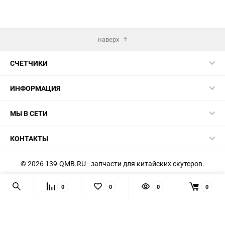
наверх
СЧЕТЧИКИ
ИНФОРМАЦИЯ
МЫ В СЕТИ
КОНТАКТЫ
© 2026 139-QMB.RU - запчасти для китайских скутеров.
Мы получаем и обрабатываем персональные данные
0
0
0
0
посетителей нашего сайта в соответствии с
официальной
политикой
. Если вы не даёте согласия на обработку своих
персональных данных, вам необходимо покинуть наш сайт.