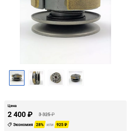
Цена
2 400
₽
3 325
₽
Экономия
28%
или
925
₽