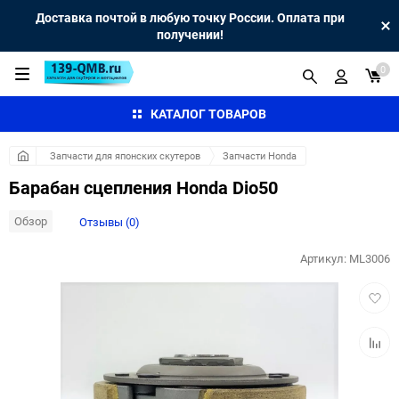
Доставка почтой в любую точку России. Оплата при
получении!
0
КАТАЛОГ ТОВАРОВ
Запчасти для японских скутеров
Запчасти Honda
Барабан сцепления Honda Dio50
Обзор
Отзывы (0)
Артикул:
ML3006
Добав
в
избра
Добав
к
сравн