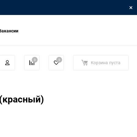
Вакансии
0
0
Корзина
пуста
(красный)