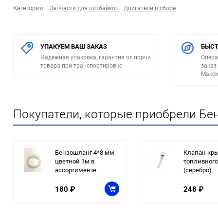
Категории:
Запчасти для питбайков
Двигатели в сборе
УПАКУЕМ ВАШ ЗАКАЗ
БЫСТ
Надежная упаковка, гарантия от порчи
Опера
товара при транспортировке
заказ
Макси
Покупатели, которые приобрели Бен
Бензошланг 4*8 мм
Клапан кр
цветной 1м в
топливного
ассортименте
(серебро)
180
₽
248
₽