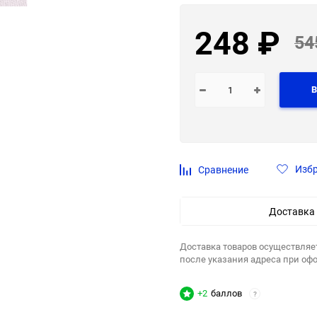
248
₽
54
В
Изб
Сравнение
Доставка
Доставка товаров осуществляе
после указания адреса при оф
+2
баллов
?