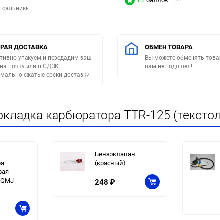
+3
баллов
?
и сальники
РАЯ ДОСТАВКА
ОБМЕН ТОВАРА
тивно упакуем и передадим ваш
Вы можете обменять товар
 на почту или в СДЭК.
вам не подошел!
мально сжатые сроки доставки
кладка карбюратора TTR-125 (текстол
Бензоклапан
ра
(красный)
вая
7QMJ
248
₽