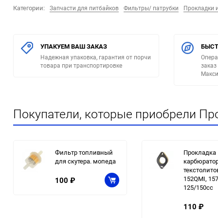
Категории:
Запчасти для питбайков
Фильтры/ патрубки
Прокладки 
УПАКУЕМ ВАШ ЗАКАЗ
БЫСТ
Надежная упаковка, гарантия от порчи
Опера
товара при транспортировке
заказ
Макси
Покупатели, которые приобрели Про
Фильтр топливный
Прокладка
для скутера. мопеда
карбюрато
текстолито
152QMI, 15
100
₽
125/150сс
110
₽