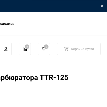
Вакансии
0
0
Корзина
пуста
арбюратора TTR-125