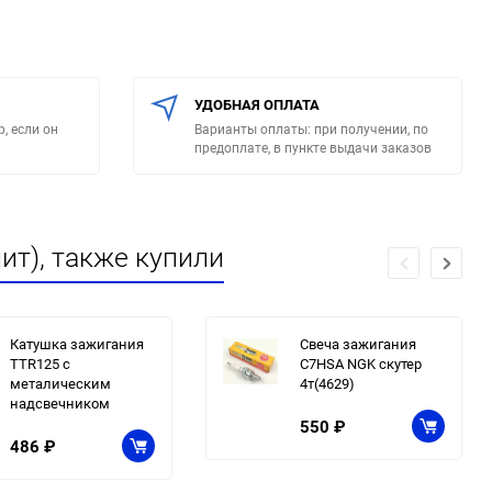
УДОБНАЯ ОПЛАТА
, если он
Варианты оплаты: при получении, по
предоплате, в пункте выдачи заказов
ит), также купили
Катушка зажигания
Свеча зажигания
TTR125 с
C7HSA NGK скутер
металическим
4т(4629)
надсвечником
550
₽
486
₽