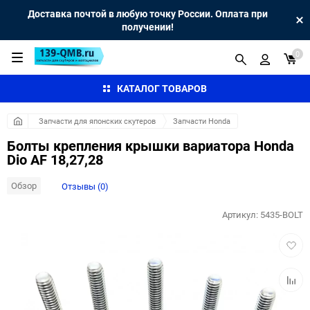
Доставка почтой в любую точку России. Оплата при
получении!
0
КАТАЛОГ ТОВАРОВ
Запчасти для японских скутеров
Запчасти Honda
Болты крепления крышки вариатора Honda
Dio AF 18,27,28
Обзор
Отзывы (0)
Артикул:
5435-BOLT
Добав
в
избра
Добав
к
сравн