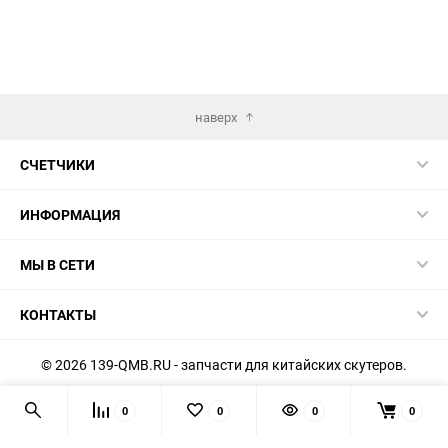
наверх
СЧЕТЧИКИ
ИНФОРМАЦИЯ
МЫ В СЕТИ
КОНТАКТЫ
© 2026 139-QMB.RU - запчасти для китайских скутеров.
Мы получаем и обрабатываем персональные данные
0
0
0
0
посетителей нашего сайта в соответствии с
официальной
политикой
. Если вы не даёте согласия на обработку своих