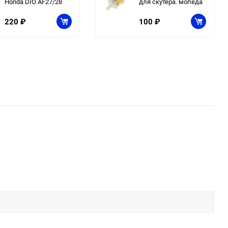
Honda DIO AF27/28
для скутера. мопеда
220
₽
100
₽