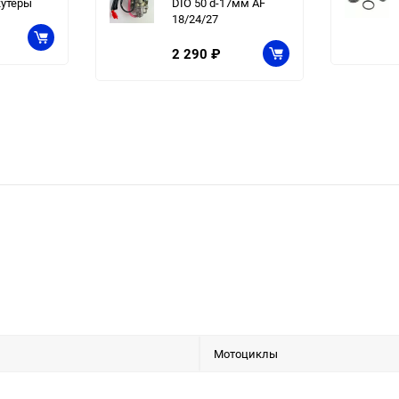
кутеры
DIO 50 d-17мм AF
18/24/27
2 290
₽
Мотоциклы