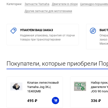
Категории:
Запчасти Yamaha
Двигатели в сборе
Цилиндро-поршнев
Другие запчасти для мототехники
УПАКУЕМ ВАШ ЗАКАЗ
БЫСТ
Надежная упаковка, гарантия от порчи
Опера
товара при транспортировке
заказ
Макси
Покупатели, которые приобрели Пор
Клапан лепестковый
Набор прок
Yamaha Jog 3KJ,
двигателя 
1E40QMB
JOG 90 по
495
₽
336
₽