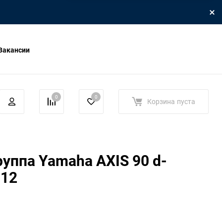
Вакансии
0
0
Корзина
пуста
уппа Yamaha AXIS 90 d-
-12