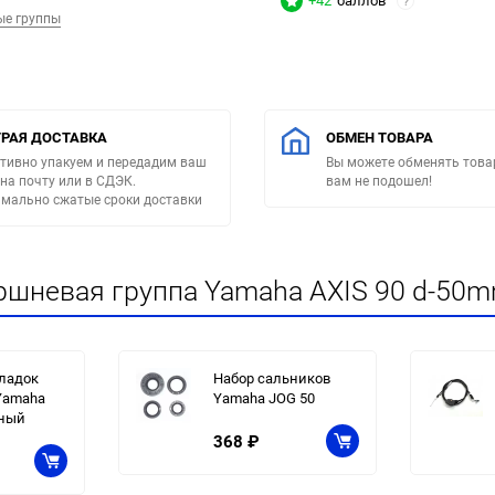
+42
баллов
?
ые группы
РАЯ ДОСТАВКА
ОБМЕН ТОВАРА
тивно упакуем и передадим ваш
Вы можете обменять товар
 на почту или в СДЭК.
вам не подошел!
мально сжатые сроки доставки
шневая группа Yamaha AXIS 90 d-50mm
ладок
Набор сальников
Yamaha
Yamaha JOG 50
лный
368
₽