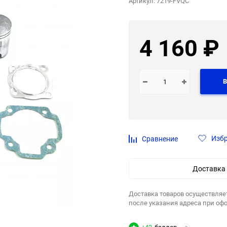
Артикул:
7219-FVQC
4 160
₽
В
Изб
Сравнение
Доставка
Доставка товаров осуществляе
после указания адреса при оф