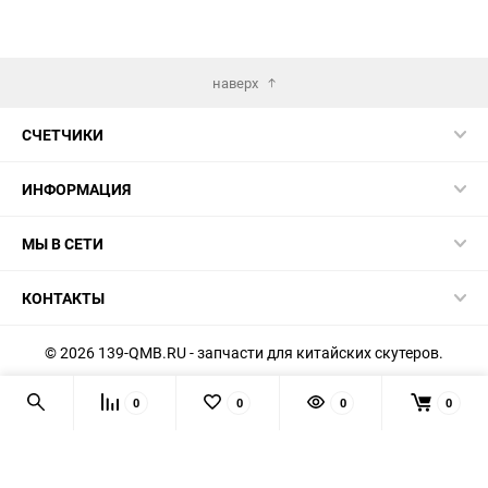
наверх
СЧЕТЧИКИ
ИНФОРМАЦИЯ
МЫ В СЕТИ
КОНТАКТЫ
© 2026 139-QMB.RU - запчасти для китайских скутеров.
Мы получаем и обрабатываем персональные данные
0
0
0
0
посетителей нашего сайта в соответствии с
официальной
политикой
. Если вы не даёте согласия на обработку своих
персональных данных, вам необходимо покинуть наш сайт.