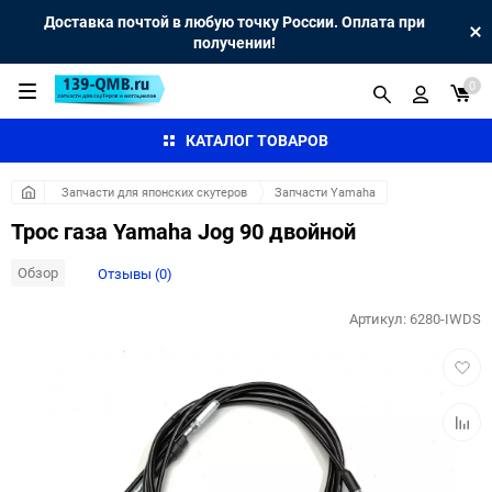
Доставка почтой в любую точку России. Оплата при
получении!
0
КАТАЛОГ ТОВАРОВ
Запчасти для японских скутеров
Запчасти Yamaha
Трос газа Yamaha Jog 90 двойной
Обзор
Отзывы (0)
Артикул:
6280-IWDS
Добав
в
избра
Добав
к
сравн