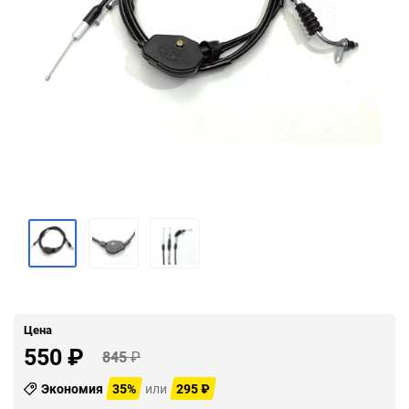
Цена
550
₽
845
₽
Экономия
35%
или
295
₽