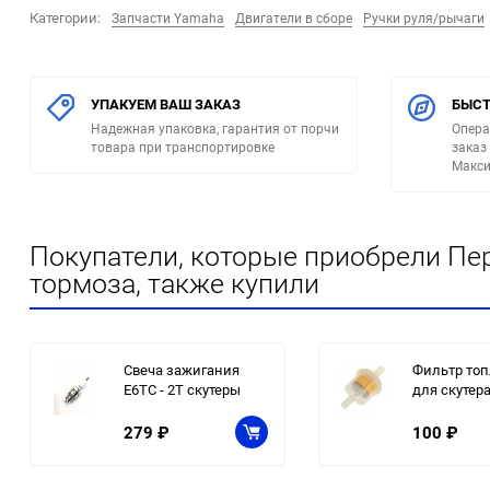
Категории:
Запчасти Yamaha
Двигатели в сборе
Ручки руля/рычаги
УПАКУЕМ ВАШ ЗАКАЗ
БЫСТ
Надежная упаковка, гарантия от порчи
Опера
товара при транспортировке
заказ
Макси
Покупатели, которые приобрели Пе
тормоза, также купили
Свеча зажигания
Фильтр то
E6TC - 2Т скутеры
для скутер
279
₽
100
₽