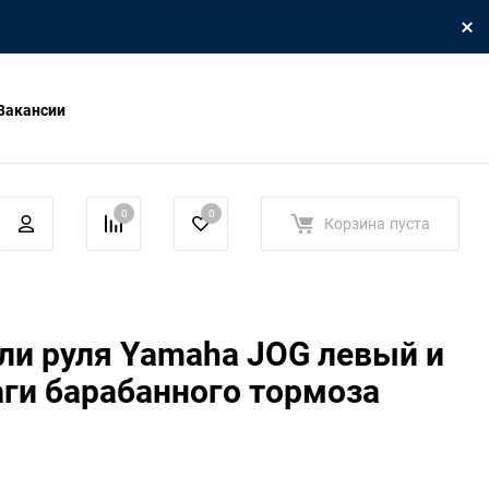
Вакансии
0
0
Корзина
пуста
ли руля Yamaha JOG левый и
ги барабанного тормоза