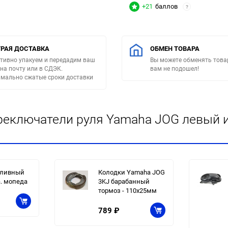
+21
баллов
?
РАЯ ДОСТАВКА
ОБМЕН ТОВАРА
тивно упакуем и передадим ваш
Вы можете обменять товар
 на почту или в СДЭК.
вам не подошел!
мально сжатые сроки доставки
реключатели руля Yamaha JOG левый и
пливный
Колодки Yamaha JOG
а. мопеда
3KJ барабанный
тормоз - 110х25мм
789
₽