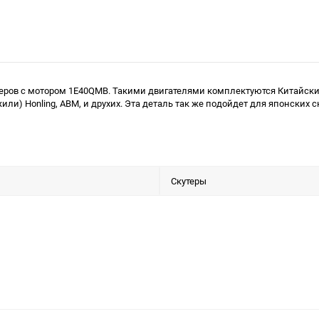
еров с мотором 1E40QMB. Такими двигателями комплектуются Китайские ску
 (Джили) Honling, ABM, и друхих. Эта деталь так же подойдет для японских
Скутеры