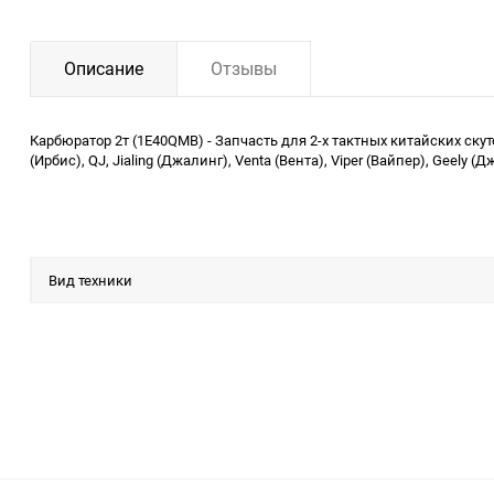
Описание
Отзывы
Карбюратор 2т (1E40QMB) - Запчасть для 2-х тактных китайских скут
(Ирбис), QJ, Jialing (Джалинг), Venta (Вента), Viper (Вайпер), Geely
Вид техники