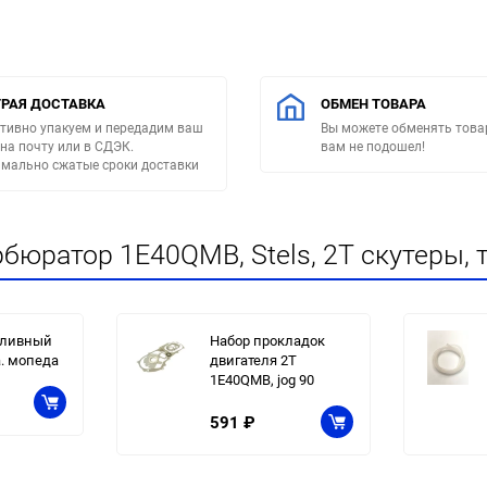
РАЯ ДОСТАВКА
ОБМЕН ТОВАРА
тивно упакуем и передадим ваш
Вы можете обменять товар
 на почту или в СДЭК.
вам не подошел!
мально сжатые сроки доставки
бюратор 1E40QMB, Stels, 2Т скутеры, 
пливный
Набор прокладок
а. мопеда
двигателя 2T
1E40QMB, jog 90
591
₽