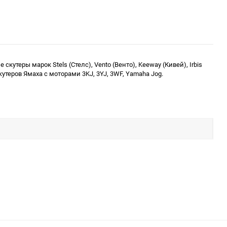
теры марок Stels (Стелс), Vento (Венто), Keeway (Кивей), Irbis
 скутеров Ямаха с моторами 3KJ, 3YJ, 3WF, Yamaha Jog.