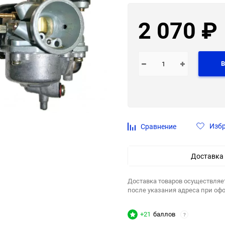
2 070
₽
В
Изб
Сравнение
Доставка
Доставка товаров осуществляе
после указания адреса при оф
+21
баллов
?