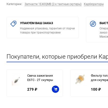
Категории:
Запчасти 1E40QMB (2-х тактные скутеры)
Карбюраторы
УПАКУЕМ ВАШ ЗАКАЗ
БЫСТ
Надежная упаковка, гарантия от порчи
Опера
товара при транспортировке
заказ
Макси
Покупатели, которые приобрели Кар
Свеча зажигания
Фильтр то
E6TC - 2Т скутеры
для скутер
279
₽
100
₽