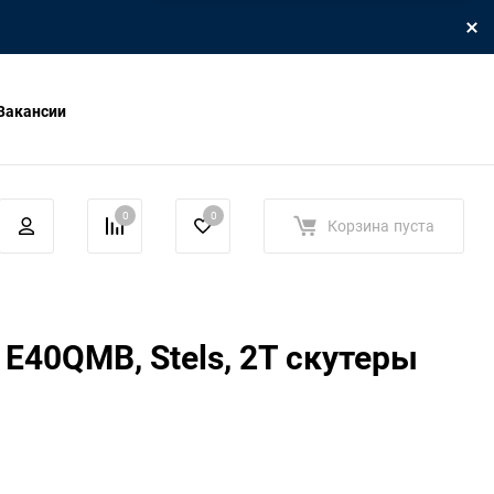
Вакансии
0
0
Корзина
пуста
E40QMB, Stels, 2Т скутеры