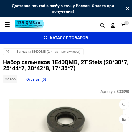
Доставка почтой в любую точку России. Оплата при
получении!
0
КАТАЛОГ ТОВАРОВ
Запчасти 1E40QMB (2-х тактные скутеры)
Набор сальников 1E40QMB, 2T Stels (20*30*7,
25*44*7, 20*42*8, 17*35*7)
Обзор
Отзывы (0)
Артикул:
800390
Добав
в
избра
Добав
к
сравн