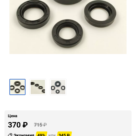
Цена
370
₽
715
₽
Экономия
49%
или
345
₽