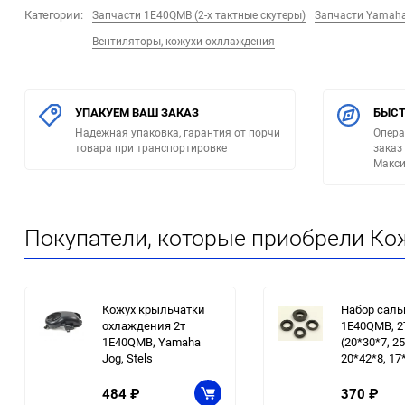
Категории:
Запчасти 1E40QMB (2-х тактные скутеры)
Запчасти Yamah
Вентиляторы, кожухи охллаждения
УПАКУЕМ ВАШ ЗАКАЗ
БЫСТ
Надежная упаковка, гарантия от порчи
Опера
товара при транспортировке
заказ
Макси
Покупатели, которые приобрели Кож
Кожух крыльчатки
Набор саль
охлаждения 2т
1E40QMB, 2T
1E40QMB, Yamaha
(20*30*7, 2
Jog, Stels
20*42*8, 17
484
₽
370
₽