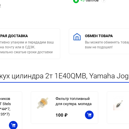
+5
баллов
?
a
РАЯ ДОСТАВКА
ОБМЕН ТОВАРА
тивно упакуем и передадим ваш
Вы можете обменять товар
 на почту или в СДЭК.
вам не подошел!
мально сжатые сроки доставки
ух цилиндра 2т 1E40QMB, Yamaha Jog, 
ников
Фильтр топливный
 Stels
для скутера. мопеда
5*44*7,
*35*7)
100
₽