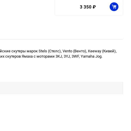
3 350
₽
ие скутеры марок Stels (Стелс), Vento (Венто), Keeway (Кивей),
нских скутеров Ямаха с моторами 3KJ, 3YJ, 3WF, Yamaha Jog.