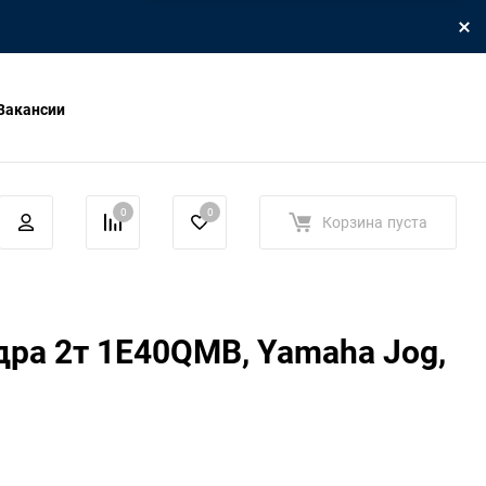
Вакансии
0
0
Корзина
пуста
ра 2т 1E40QMB, Yamaha Jog,