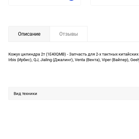
Описание
Отзывы
Кожух цилиндра 2т (1E40QMB) - Запчасть для 2-х тактных китайских
Irbis (Ирбис), QJ, Jialing (Джалинг), Venta (Вента), Viper (Вайпер),
Вид техники