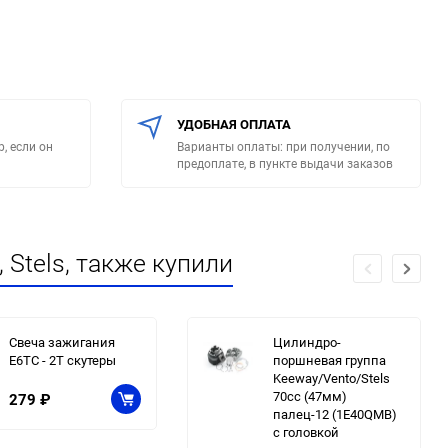
УДОБНАЯ ОПЛАТА
, если он
Варианты оплаты: при получении, по
предоплате, в пункте выдачи заказов
Stels, также купили
Свеча зажигания
Цилиндро-
E6TC - 2Т скутеры
поршневая группа
Keeway/Vento/Stels
70сс (47мм)
279
₽
палец-12 (1E40QMB)
с головкой