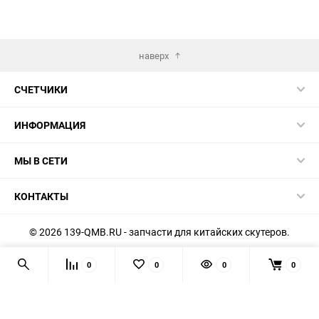
наверх
СЧЕТЧИКИ
ИНФОРМАЦИЯ
МЫ В СЕТИ
КОНТАКТЫ
© 2026 139-QMB.RU - запчасти для китайских скутеров.
Мы получаем и обрабатываем персональные данные
0
0
0
0
посетителей нашего сайта в соответствии с
официальной
политикой
. Если вы не даёте согласия на обработку своих
персональных данных, вам необходимо покинуть наш сайт.