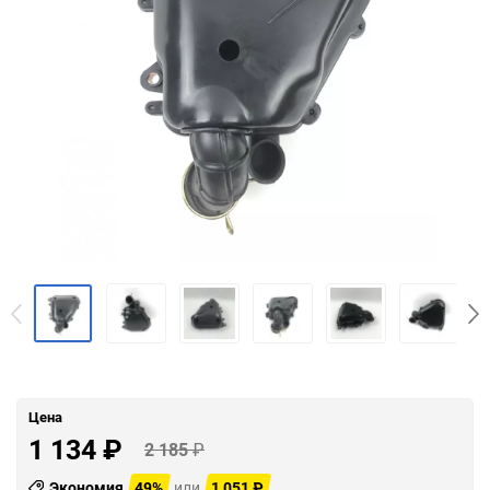
Цена
1 134
₽
2 185
₽
Экономия
49%
или
1 051
₽