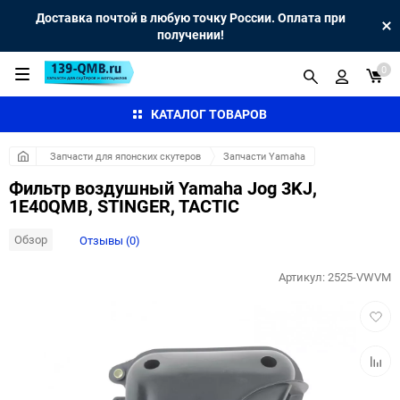
Доставка почтой в любую точку России. Оплата при
получении!
0
КАТАЛОГ ТОВАРОВ
Запчасти для японских скутеров
Запчасти Yamaha
Фильтр воздушный Yamaha Jog 3KJ,
1E40QMB, STINGER, TACTIC
Обзор
Отзывы (0)
Артикул:
2525-VWVM
Добав
в
избра
Добав
к
сравн