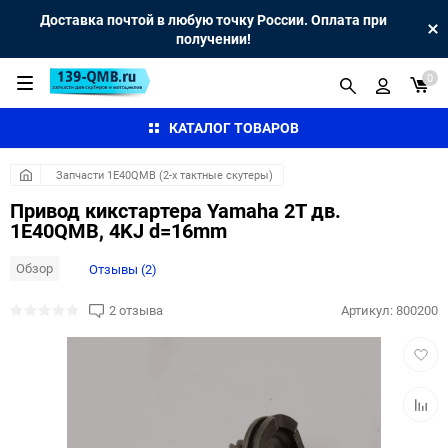
Доставка почтой в любую точку России. Оплата при
получении!
0
КАТАЛОГ ТОВАРОВ
Запчасти 1E40QMB (2-х тактные скутеры)
Привод кикстартера Yamaha 2T дв.
1E40QMB, 4KJ d=16mm
Обзор
Отзывы (2)
2 отзыва
Артикул:
800200
Добав
в
избра
Добав
к
сравн