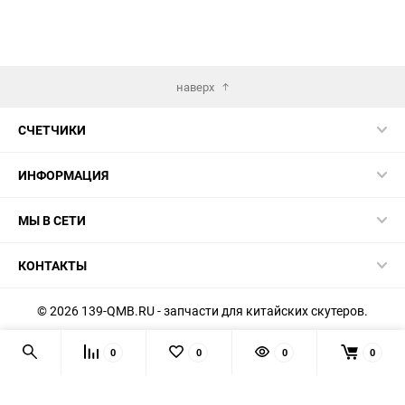
наверх
СЧЕТЧИКИ
ИНФОРМАЦИЯ
МЫ В СЕТИ
КОНТАКТЫ
© 2026 139-QMB.RU - запчасти для китайских скутеров.
Мы получаем и обрабатываем персональные данные
0
0
0
0
посетителей нашего сайта в соответствии с
официальной
политикой
. Если вы не даёте согласия на обработку своих
персональных данных, вам необходимо покинуть наш сайт.