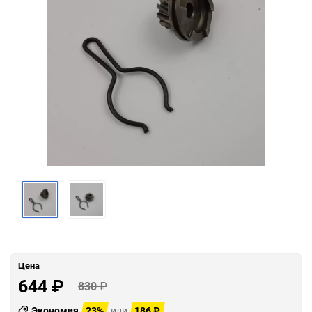
Цена
644
₽
830
₽
Экономия
23%
или
186
₽