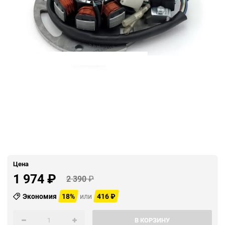
Цена
1 974
₽
2 390
₽
Экономия
18%
или
416
₽
В КОРЗИНУ