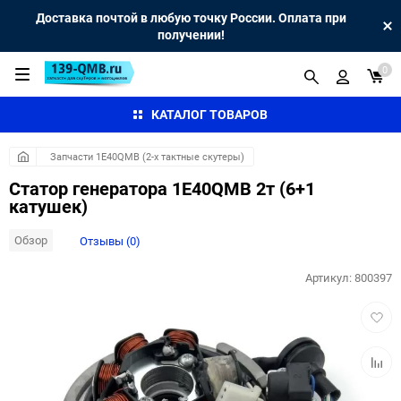
Доставка почтой в любую точку России. Оплата при
получении!
0
КАТАЛОГ ТОВАРОВ
Запчасти 1E40QMB (2-х тактные скутеры)
Статор генератора 1E40QMB 2т (6+1
катушек)
Обзор
Отзывы (0)
Артикул:
800397
Добав
в
избра
Добав
к
сравн