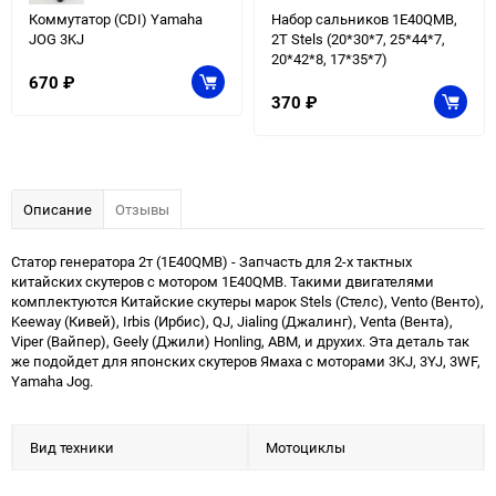
Коммутатор (CDI) Yamaha
Набор сальников 1E40QMB,
JOG 3KJ
2T Stels (20*30*7, 25*44*7,
20*42*8, 17*35*7)
670
₽
370
₽
Описание
Отзывы
Статор генератора 2т (1E40QMB) - Запчасть для 2-х тактных
китайских скутеров с мотором 1E40QMB. Такими двигателями
комплектуются Китайские скутеры марок Stels (Стелс), Vento (Венто),
Keeway (Кивей), Irbis (Ирбис), QJ, Jialing (Джалинг), Venta (Вента),
Viper (Вайпер), Geely (Джили) Honling, ABM, и друхих. Эта деталь так
же подойдет для японских скутеров Ямаха с моторами 3KJ, 3YJ, 3WF,
Yamaha Jog.
Вид техники
Мотоциклы