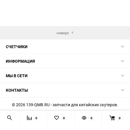
наверх
СЧЕТЧИКИ
ИНФОРМАЦИЯ
МЫ В СЕТИ
КОНТАКТЫ
© 2026 139-QMB.RU - запчасти для китайских скутеров.
Мы получаем и обрабатываем персональные данные
0
0
0
0
посетителей нашего сайта в соответствии с
официальной
политикой
. Если вы не даёте согласия на обработку своих