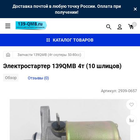
Доставка почтой в любую точку России. Оплата при
получении!
0
КАТАЛОГ ТОВАРОВ
Запчасти 139QMB (4т скутеры 50-80сс)
Электростартер 139QMB 4т (10 шлицов)
Обзор
Отзывы (0)
Артикул:
2939-0657
Добав
в
избра
Добав
к
сравн