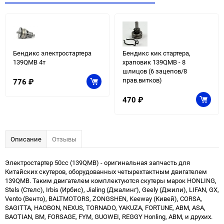
Бендикс электростартера
Бендикс кик стартера,
139QMB 4т
храповик 139QMB - 8
шлицов (6 зацепов/8
прав.витков)
776
₽
470
₽
Описание
Отзывы
Электростартер 50сс (139QMB) - оригинальная запчасть для
Китайских скутеров, оборудованных четырехтактным двигателем
139QMB. Таким двигателем комплектуются скутеры марок HONLING,
Stels (Стелс), Irbis (Ирбис), Jialing (Джалинг), Geely (Джили), LIFAN, GX,
Vento (Венто), BALTMOTORS, ZONGSHEN, Keeway (Кивей), CORSA,
SAGITTA, HAOBON, NEXUS, TORNADO, YAKUZA, FORTUNE, ABM, ASA,
BAOTIAN, BM, FORSAGE, FYM, GUOWEI, REGGY Honling, ABM, и друхих.