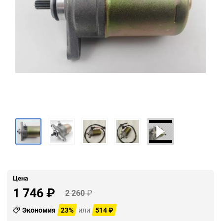
Цена
1 746
₽
2 260
₽
Экономия
23%
или
514
₽