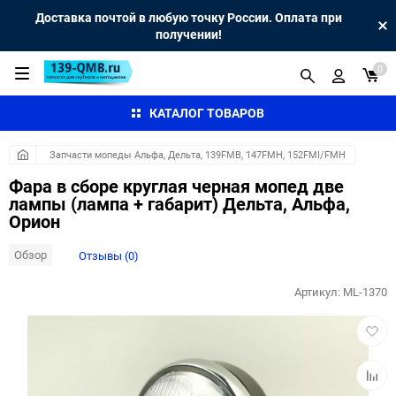
Доставка почтой в любую точку России. Оплата при
получении!
0
КАТАЛОГ ТОВАРОВ
Запчасти мопеды Альфа, Дельта, 139FMB, 147FMH, 152FMI/FMH
Фара в сборе круглая черная мопед две
лампы (лампа + габарит) Дельта, Альфа,
Орион
Обзор
Отзывы (0)
Артикул:
ML-1370
Добав
в
избра
Добав
к