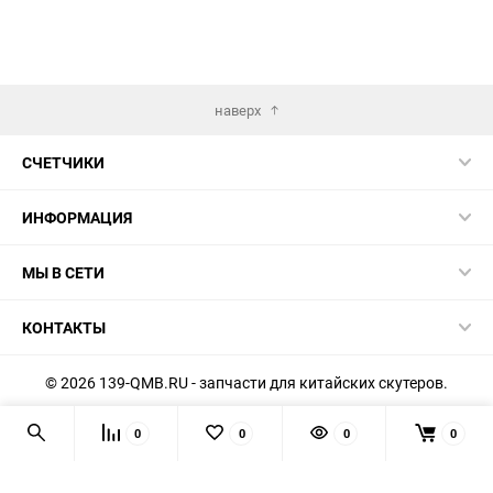
наверх
СЧЕТЧИКИ
ИНФОРМАЦИЯ
МЫ В СЕТИ
КОНТАКТЫ
© 2026 139-QMB.RU - запчасти для китайских скутеров.
Мы получаем и обрабатываем персональные данные
0
0
0
0
посетителей нашего сайта в соответствии с
официальной
политикой
. Если вы не даёте согласия на обработку своих
персональных данных, вам необходимо покинуть наш сайт.