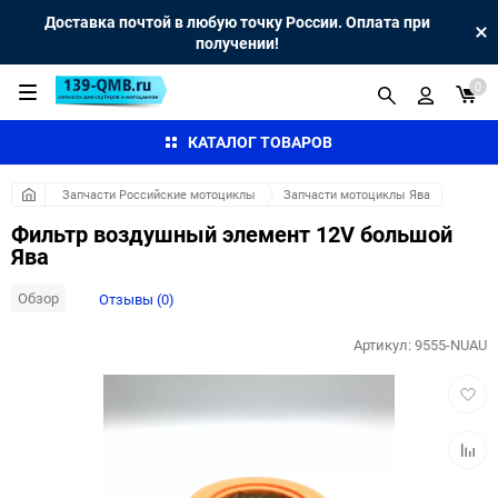
Доставка почтой в любую точку России. Оплата при
получении!
0
КАТАЛОГ ТОВАРОВ
Запчасти Российские мотоциклы
Запчасти мотоциклы Ява
Фильтр воздушный элемент 12V большой
Ява
Обзор
Отзывы (0)
Артикул:
9555-NUAU
Добав
в
избра
Добав
к
сравн