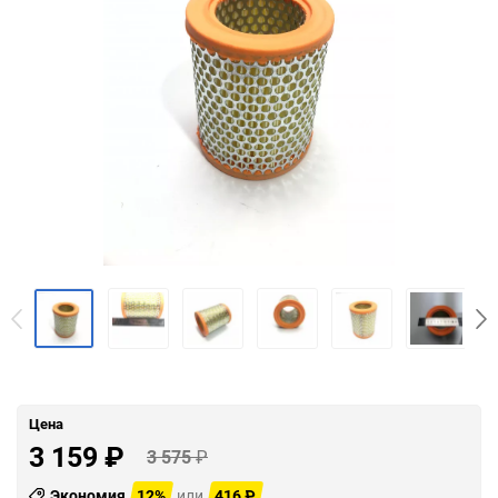
Цена
3 159
₽
3 575
₽
Экономия
12%
или
416
₽