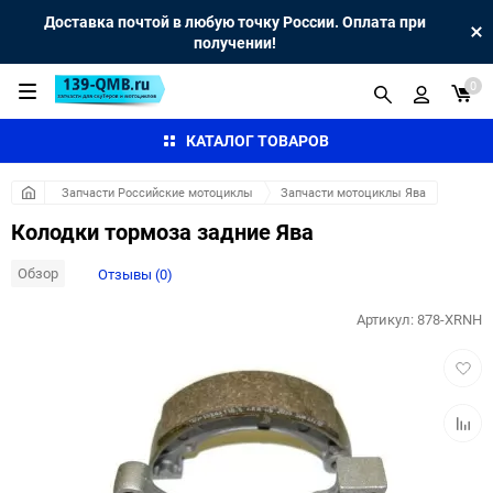
Доставка почтой в любую точку России. Оплата при
получении!
0
КАТАЛОГ ТОВАРОВ
Запчасти Российские мотоциклы
Запчасти мотоциклы Ява
Колодки тормоза задние Ява
Обзор
Отзывы (0)
Артикул:
878-XRNH
Добав
в
избра
Добав
к
сравн