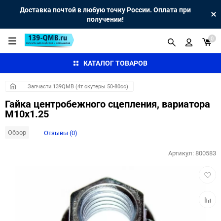
Доставка почтой в любую точку России. Оплата при
получении!
0
КАТАЛОГ ТОВАРОВ
Запчасти 139QMB (4т скутеры 50-80сс)
Гайка центробежного сцепления, вариатора
М10х1.25
Обзор
Отзывы (0)
Артикул:
800583
Добав
в
избра
Добав
к
сравн