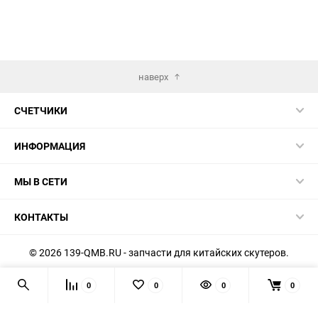
наверх
СЧЕТЧИКИ
ИНФОРМАЦИЯ
МЫ В СЕТИ
КОНТАКТЫ
© 2026 139-QMB.RU - запчасти для китайских скутеров.
Мы получаем и обрабатываем персональные данные
0
0
0
0
посетителей нашего сайта в соответствии с
официальной
политикой
. Если вы не даёте согласия на обработку своих
персональных данных, вам необходимо покинуть наш сайт.