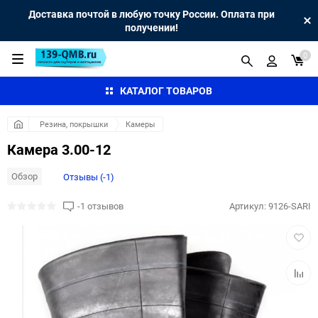
Доставка почтой в любую точку России. Оплата при
получении!
0
КАТАЛОГ ТОВАРОВ
Резина, покрышки
Камеры
Камера 3.00-12
Обзор
Отзывы (-1)
-1 отзывов
Артикул:
9126-SARI
Добав
в
избра
Добав
к
сравн