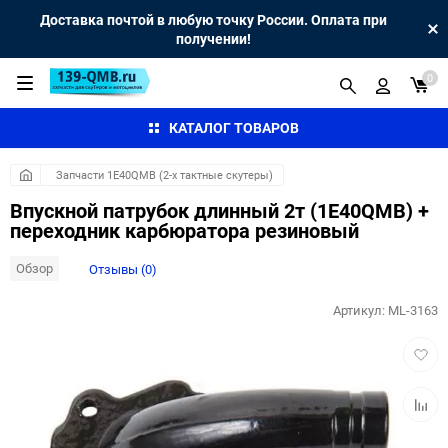
Доставка почтой в любую точку России. Оплата при
получении!
0
КАТАЛОГ ТОВАРОВ
Запчасти 1E40QMB (2-х тактные скутеры)
Впускной патрубок длинный 2т (1E40QMB) +
переходник карбюратора резиновый
Обзор
Отзывы (0)
Артикул:
ML-3163
Добав
в
избра
Добав
к
сравн