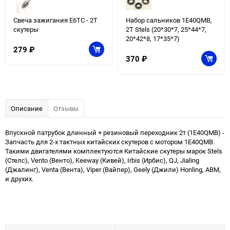
Свеча зажигания E6TC - 2Т
Набор сальников 1E40QMB,
скутеры
2T Stels (20*30*7, 25*44*7,
20*42*8, 17*35*7)
279
₽
370
₽
Описание
Отзывы
Впускной патрубок длинный + резиновый переходник 2т (1E40QMB) -
Запчасть для 2-х тактных китайских скутеров с мотором 1E40QMB.
Такими двигателями комплектуются Китайские скутеры марок Stels
(Стелс), Vento (Венто), Keeway (Кивей), Irbis (Ирбис), QJ, Jialing
(Джалинг), Venta (Вента), Viper (Вайпер), Geely (Джили) Honling, ABM,
и друхих.