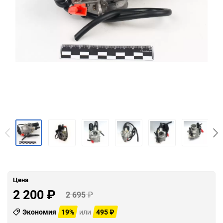
Цена
2 200
₽
2 695
₽
Экономия
19%
или
495
₽