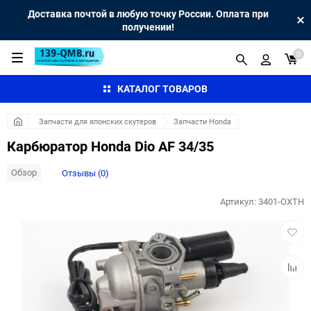
Доставка почтой в любую точку России. Оплата при
получении!
0
КАТАЛОГ ТОВАРОВ
Запчасти для японских скутеров
Запчасти Honda
Карбюратор Honda Dio AF 34/35
Обзор
Отзывы (0)
Артикул:
3401-OXTH
Добав
в
избра
Добав
к
сравн