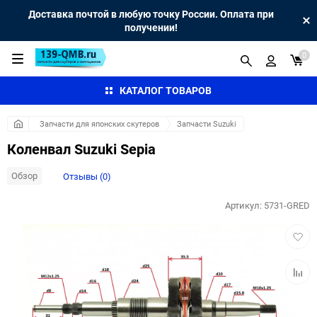
Доставка почтой в любую точку России. Оплата при
получении!
0
КАТАЛОГ ТОВАРОВ
Запчасти для японских скутеров
Запчасти Suzuki
Коленвал Suzuki Sepia
Обзор
Отзывы (0)
Артикул:
5731-GRED
Добав
в
избра
Добав
к
сравн