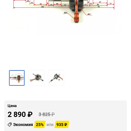
Цена
2 890
₽
3 825
₽
Экономия
25%
или
935
₽