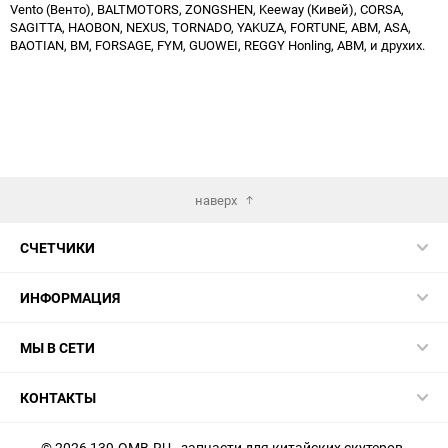
Vento (Венто), BALTMOTORS, ZONGSHEN, Keeway (Кивей), CORSA,
SAGITTA, HAOBON, NEXUS, TORNADO, YAKUZA, FORTUNE, ABM, ASA,
BAOTIAN, BM, FORSAGE, FYM, GUOWEI, REGGY Honling, ABM, и друхих.
наверх
СЧЕТЧИКИ
ИНФОРМАЦИЯ
МЫ В СЕТИ
КОНТАКТЫ
© 2026 139-QMB.RU - запчасти для китайских скутеров.