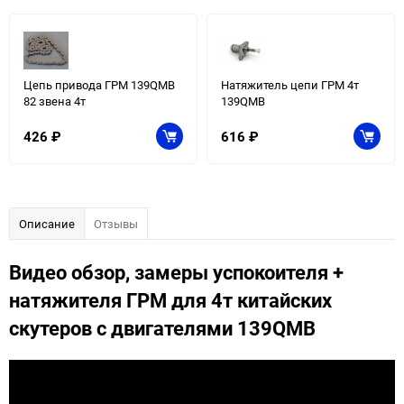
Цепь привода ГРМ 139QMB
Натяжитель цепи ГРМ 4т
82 звена 4т
139QMB
426
₽
616
₽
Описание
Отзывы
Видео обзор, замеры успокоителя +
натяжителя ГРМ для 4т китайских
скутеров с двигателями 139QMB