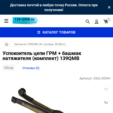
Доставка почтой в любую точку России. Оплата при
получении!
0
КАТАЛОГ ТОВАРОВ
Запчасти 139QMB (4т скутеры 50-80сс)
Успокоитель цепи ГРМ + башмак
натяжителя (комплект) 139QMB
Обзор
Отзывы (0)
Артикул:
3562-XEWH
Добав
в
избра
Добав
к
сравн