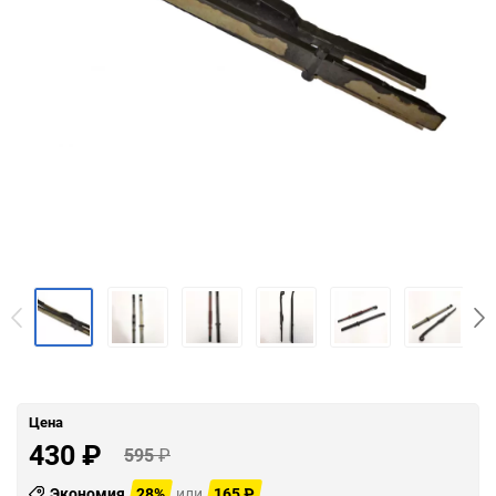
Цена
430
₽
595
₽
Экономия
28%
или
165
₽