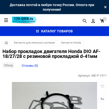
Доставка почтой в любую точку России. Оплата при
получении!
0
КАТАЛОГ ТОВАРОВ
Запчасти для японских скутеров
Запчасти Honda
Набор прокладок двигателя Honda DIO AF-
18/27/28 с резиновой прокладкой d-41мм
Обзор
Отзывы (0)
Артикул:
ME-P-1911
Добав
в
избра
Добав
к
сравн