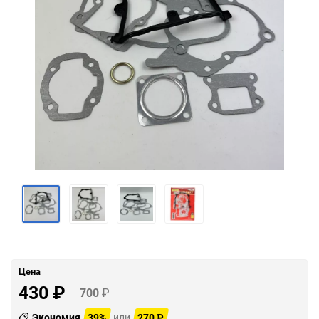
Цена
430
₽
700
₽
Экономия
39%
или
270
₽