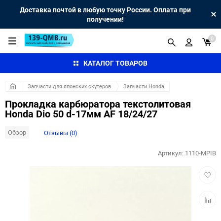
Доставка почтой в любую точку России. Оплата при
получении!
0
КАТАЛОГ ТОВАРОВ
Запчасти для японских скутеров
Запчасти Honda
Прокладка карбюратора текстолитовая
Honda Dio 50 d-17мм AF 18/24/27
Обзор
Отзывы (0)
Артикул:
1110-MPIB
Добав
в
избра
Добав
к
сравн