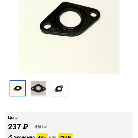
Цена
237
₽
460
₽
Экономия
49%
или
223
₽