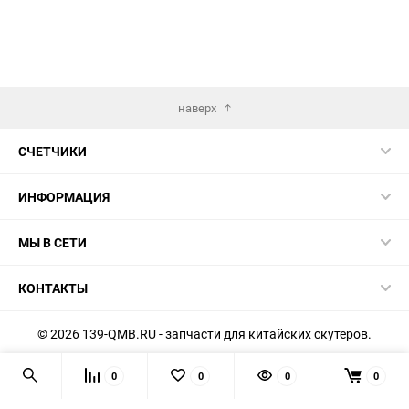
наверх
СЧЕТЧИКИ
ИНФОРМАЦИЯ
МЫ В СЕТИ
КОНТАКТЫ
© 2026 139-QMB.RU - запчасти для китайских скутеров.
Мы получаем и обрабатываем персональные данные
0
0
0
0
посетителей нашего сайта в соответствии с
официальной
политикой
. Если вы не даёте согласия на обработку своих