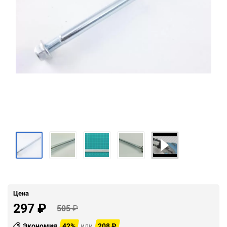
Цена
297
₽
505
₽
Экономия
42%
или
208
₽