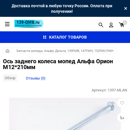
Доставка почтой в любую точку России. Оплата при
получении!
0
КАТАЛОГ ТОВАРОВ
Запчасти мопеды Альфа, Дельта, 139FMB, 147FMH, 152FMI/FMH
Ось заднего колеса мопед Альфа Орион
М12*210мм
Обзор
Отзывы (0)
Артикул:
1397-MLAN
Добав
в
избра
Добав
к
сравн