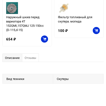
Наружный шкив перед
Фильтр топливный для
вариатора 4T
скутера. мопеда
152QMI,157QМJ 125-150сс
(D-115,d-15)
100
₽
654
₽
Описание
Отзывы
Вид техники
Скутеры