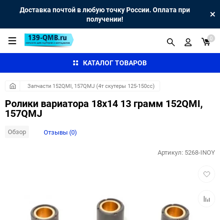
Доставка почтой в любую точку России. Оплата при
получении!
0
КАТАЛОГ ТОВАРОВ
Запчасти 152QMI, 157QMJ (4т скутеры 125-150сс)
Ролики вариатора 18x14 13 грамм 152QMI,
157QMJ
Обзор
Отзывы (0)
Артикул:
5268-INOY
Добав
в
избра
Добав
к
сравн