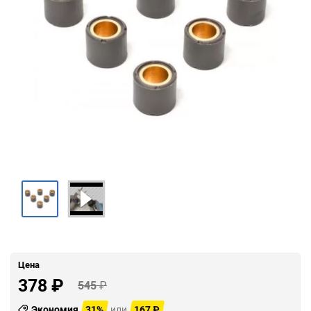
Цена
378
₽
545
₽
Экономия
31%
или
167
₽