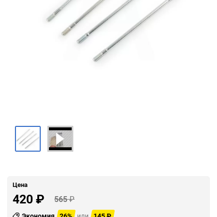
Цена
420
₽
565
₽
Экономия
26%
или
145
₽