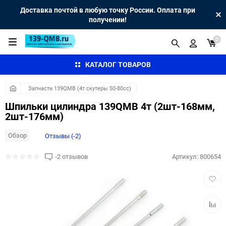
Доставка почтой в любую точку России. Оплата при
получении!
0
КАТАЛОГ ТОВАРОВ
Запчасти 139QMB (4т скутеры 50-80сс)
Шпильки цилиндра 139QMB 4т (2шт-168мм,
2шт-176мм)
Обзор
Отзывы (-2)
-2 отзывов
Артикул:
800654
Добав
в
избра
Добав
к
сравн