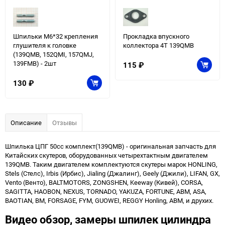
Шпильки М6*32 крепления
Прокладка впускного
глушителя к головке
коллектора 4T 139QMB
(139QMB, 152QMI, 157QMJ,
139FMB) - 2шт
115
₽
130
₽
Описание
Отзывы
Шпилька ЦПГ 50сс комплект(139QMB) - оригинальная запчасть для
Китайских скутеров, оборудованных четырехтактным двигателем
139QMB. Таким двигателем комплектуются скутеры марок HONLING,
Stels (Стелс), Irbis (Ирбис), Jialing (Джалинг), Geely (Джили), LIFAN, GX,
Vento (Венто), BALTMOTORS, ZONGSHEN, Keeway (Кивей), CORSA,
SAGITTA, HAOBON, NEXUS, TORNADO, YAKUZA, FORTUNE, ABM, ASA,
BAOTIAN, BM, FORSAGE, FYM, GUOWEI, REGGY Honling, ABM, и друхих.
Видео обзор, замеры шпилек цилиндра