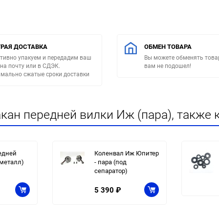
РАЯ ДОСТАВКА
ОБМЕН ТОВАРА
тивно упакуем и передадим ваш
Вы можете обменять товар
 на почту или в СДЭК.
вам не подошел!
мально сжатые сроки доставки
кан передней вилки Иж (пара), также 
едней
Коленвал Иж Юпитер
металл)
- пара (под
сепаратор)
5 390
₽