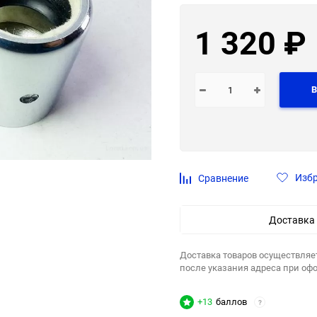
1 320
₽
В
Изб
Сравнение
Доставка
Доставка товаров осуществляе
после указания адреса при оф
+13
баллов
?