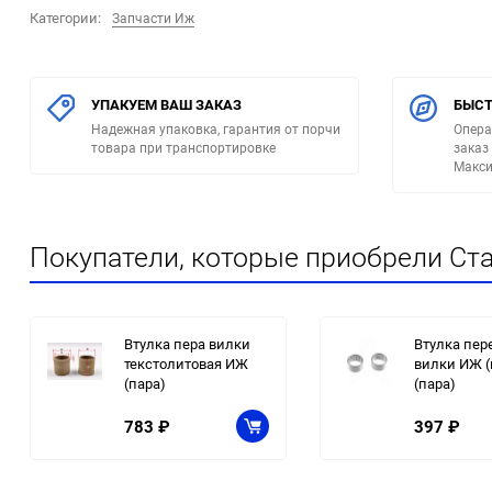
Категории:
Запчасти Иж
УПАКУЕМ ВАШ ЗАКАЗ
БЫСТ
Надежная упаковка, гарантия от порчи
Опера
товара при транспортировке
заказ
Макси
Покупатели, которые приобрели Ста
Втулка пера вилки
Втулка пер
текстолитовая ИЖ
вилки ИЖ (
(пара)
(пара)
783
₽
397
₽