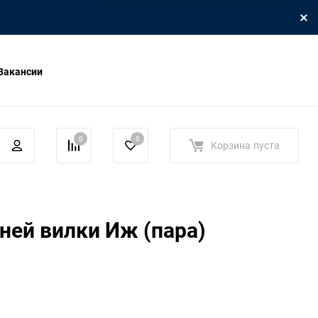
Вакансии
0
0
Корзина
пуста
ней вилки Иж (пара)