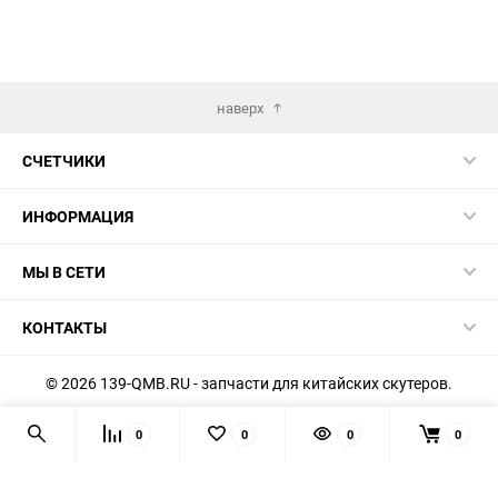
наверх
СЧЕТЧИКИ
ИНФОРМАЦИЯ
МЫ В СЕТИ
КОНТАКТЫ
© 2026 139-QMB.RU - запчасти для китайских скутеров.
Мы получаем и обрабатываем персональные данные
0
0
0
0
посетителей нашего сайта в соответствии с
официальной
политикой
. Если вы не даёте согласия на обработку своих
персональных данных, вам необходимо покинуть наш сайт.