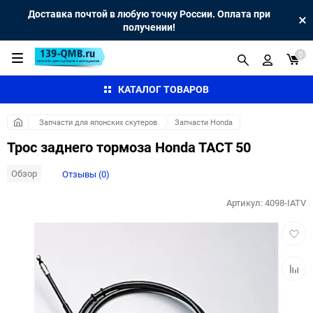
Доставка почтой в любую точку России. Оплата при
получении!
0
КАТАЛОГ ТОВАРОВ
Запчасти для японских скутеров
Запчасти Honda
Трос заднего тормоза Honda TACT 50
Обзор
Отзывы (0)
Артикул:
4098-IATV
Добав
в
избра
Добав
к
сравн