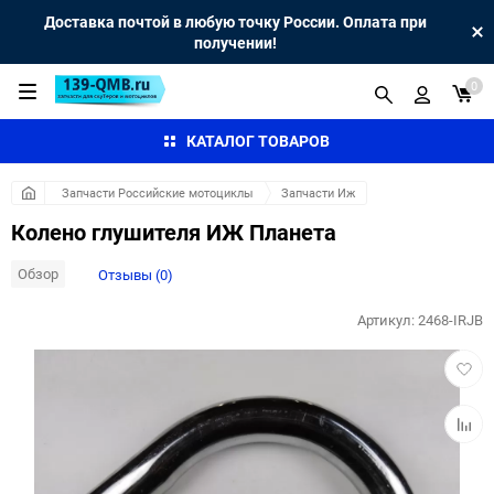
Доставка почтой в любую точку России. Оплата при
получении!
0
КАТАЛОГ ТОВАРОВ
Запчасти Российские мотоциклы
Запчасти Иж
Колено глушителя ИЖ Планета
Обзор
Отзывы (0)
Артикул:
2468-IRJB
Добав
в
избра
Добав
к
сравн