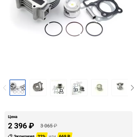
Цена
2 396
₽
3 065
₽
Экономия
22%
или
669
₽