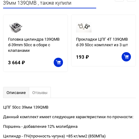
39мм 139QMB , также купили
Головка цилиндра 139QMB
Прокладки ЦПГ 4T 139QMB
d-39mm 50сс в сборе с
d-39 50сс комплект из 3 шт
клапанами
193
₽
3 664
₽
Описание
Отзывы
ЦПГ 50cc 39мм 139QMB
Данный комплект имеет следующие характеристики по прочности:
Поршень - добавление 12% молибдена
Цилиндр - ПЧ(прочность чугуна) =85 кг/мм2 (850МПа)