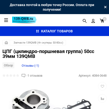
Доставка почтой в любую точку России. Оплата при
получении!
0
КАТАЛОГ ТОВАРОВ
Запчасти 139QMB (4т скутеры 50-80сс)
ЦПГ (цилиндро-поршневая группа) 50cc
39мм 139QMB
Обзор
Отзывы (-1)
-1 отзывов
Артикул:
4084-0648
Добав
в
избра
Добав
к
сравн