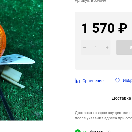
Артикул:
BU04049
1 570
₽
В
Изб
Сравнение
Доставка
Доставка товаров осуществляе
после указания адреса при оф