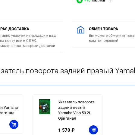
+16
баллов
?
РАЯ ДОСТАВКА
ОБМЕН ТОВАРА
тивно упакуем и передадим ваш
Вы можете обменять товар
 на почту или в СДЭК.
вам не подошел!
мально сжатые сроки доставки
затель поворота задний правый Yamaha
Указатель поворота
ая Yamaha
задний левый
Оригинал
Yamaha Vino 50 2t
Оригинал
1 570
₽