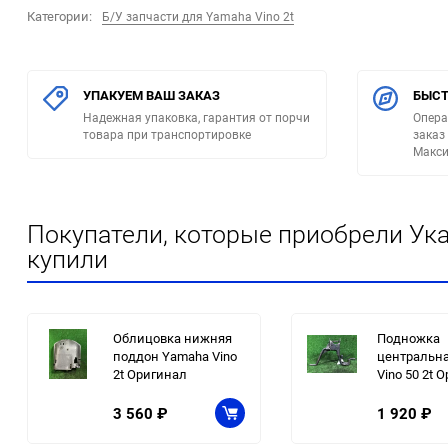
Категории:
Б/У запчасти для Yamaha Vino 2t
УПАКУЕМ ВАШ ЗАКАЗ
БЫСТ
Надежная упаковка, гарантия от порчи
Опера
товара при транспортировке
заказ
Макси
Покупатели, которые приобрели Ука
купили
Облицовка нижняя
Подножка
поддон Yamaha Vino
центральн
2t Оригинал
Vino 50 2t 
3 560
₽
1 920
₽