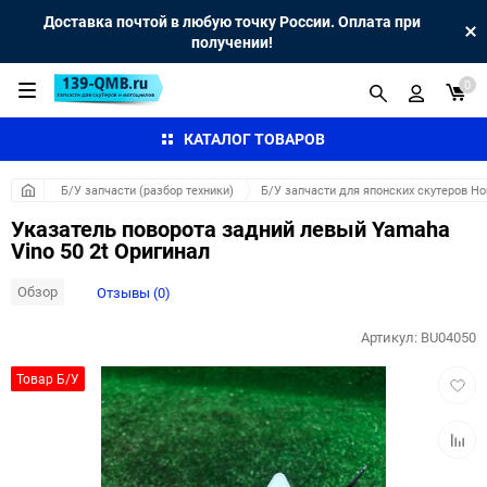
Доставка почтой в любую точку России. Оплата при
получении!
0
КАТАЛОГ ТОВАРОВ
Б/У запчасти (разбор техники)
Б/У запчасти для японских скутеров H
Указатель поворота задний левый Yamaha
Vino 50 2t Оригинал
Обзор
Отзывы (0)
Артикул:
BU04050
Добав
Товар Б/У
в
избра
Добав
к
сравн