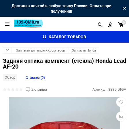
Доставка почтой в любую точку России. Оплата при
получении!
0
КАТАЛОГ ТОВАРОВ
Запчасти для японских скутеров
Запчасти Honda
Задняя оптика комплект (стекла) Honda Lead
AF-20
Обзор
Отзывы (2)
2 отзыва
Артикул:
8885-DIGV
Добав
в
избра
Добав
к
сравн