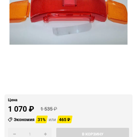
Цена
1 070
₽
1 535
₽
Экономия
31%
или
465
₽
В КОРЗИНУ