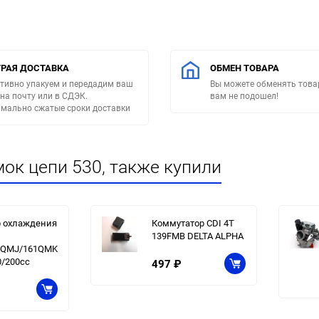
РАЯ ДОСТАВКА
ОБМЕН ТОВАРА
тивно упакуем и передадим ваш
Вы можете обменять товар
 на почту или в СДЭК.
вам не подошел!
мально сжатые сроки доставки
ок цепи 530, также купили
р охлаждения
Коммутатор CDI 4T
139FMB DELTA ALPHA
7QMJ/161QMK
0/200cc
497
₽