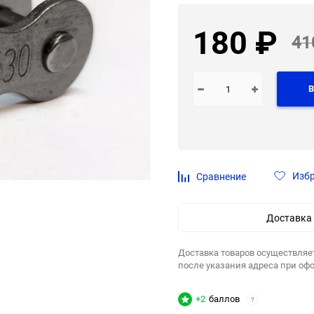
180
₽
41
В
Изб
Сравнение
Доставка
Доставка товаров осуществляе
после указания адреса при оф
+2
баллов
?