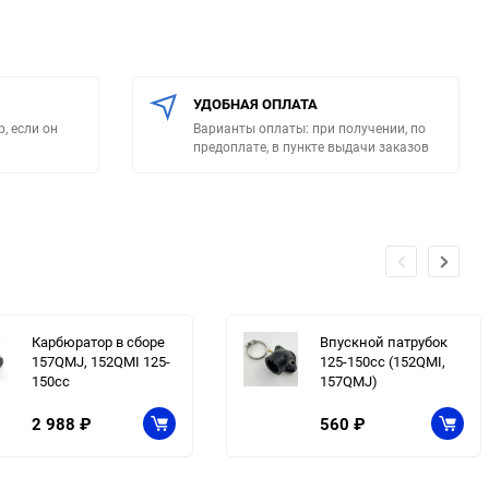
УДОБНАЯ ОПЛАТА
, если он
Варианты оплаты: при получении, по
предоплате, в пункте выдачи заказов
Карбюратор в сборе
Впускной патрубок
157QMJ, 152QMI 125-
125-150cc (152QMI,
150cc
157QMJ)
2 988
₽
560
₽