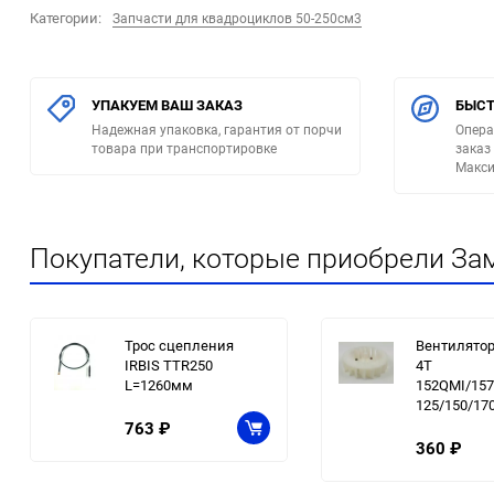
Категории:
Запчасти для квадроциклов 50-250см3
УПАКУЕМ ВАШ ЗАКАЗ
БЫСТ
Надежная упаковка, гарантия от порчи
Опера
товара при транспортировке
заказ
Макси
Покупатели, которые приобрели Зам
Трос сцепления
Вентилято
IRBIS TTR250
4T
L=1260мм
152QMI/15
125/150/17
763
₽
360
₽