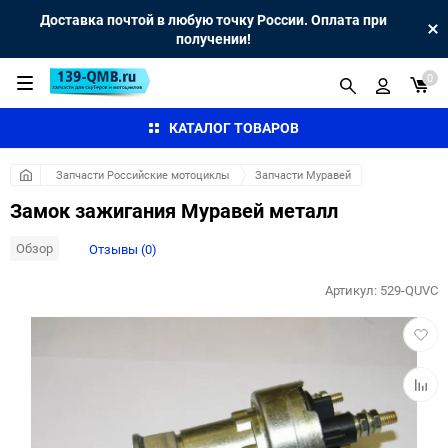
Доставка почтой в любую точку России. Оплата при
получении!
0
КАТАЛОГ ТОВАРОВ
Запчасти Российские мотоциклы
Запчасти Муравей
Замок зажигания Муравей металл
Обзор
Отзывы (0)
Артикул:
529-QUVC
Добав
в
избра
Добав
к
сравн