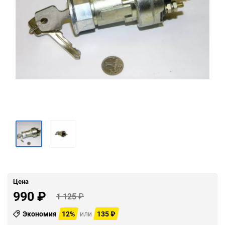
Цена
990
₽
1 125
₽
Экономия
12%
или
135
₽