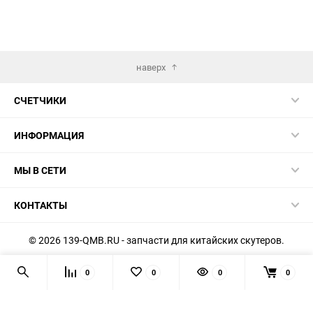
наверх
СЧЕТЧИКИ
ИНФОРМАЦИЯ
МЫ В СЕТИ
КОНТАКТЫ
© 2026 139-QMB.RU - запчасти для китайских скутеров.
Мы получаем и обрабатываем персональные данные
0
0
0
0
посетителей нашего сайта в соответствии с
официальной
политикой
. Если вы не даёте согласия на обработку своих
персональных данных, вам необходимо покинуть наш сайт.