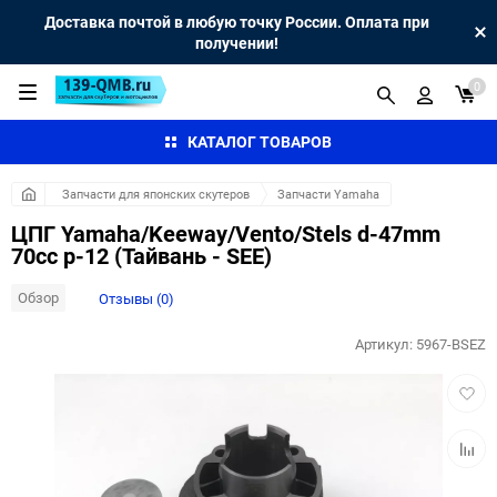
Доставка почтой в любую точку России. Оплата при
получении!
0
КАТАЛОГ ТОВАРОВ
Запчасти для японских скутеров
Запчасти Yamaha
ЦПГ Yamaha/Keeway/Vento/Stels d-47mm
70сс p-12 (Тайвань - SEE)
Обзор
Отзывы (0)
Артикул:
5967-BSEZ
Добав
в
избра
Добав
к
сравн