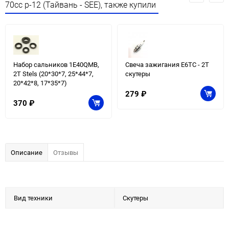
70сс p-12 (Тайвань - SEE), также купили
Набор сальников 1E40QMB,
Свеча зажигания E6TC - 2Т
2T Stels (20*30*7, 25*44*7,
скутеры
20*42*8, 17*35*7)
279
₽
370
₽
Описание
Отзывы
Вид техники
Скутеры