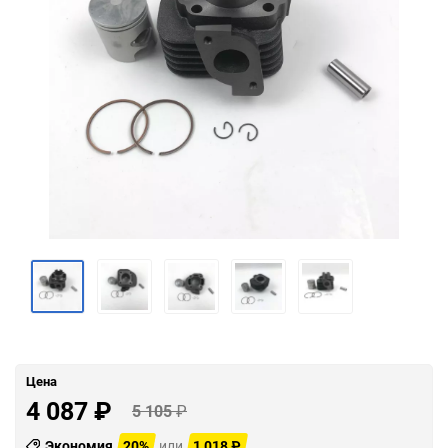
Цена
4 087
₽
5 105
₽
Экономия
20%
или
1 018
₽