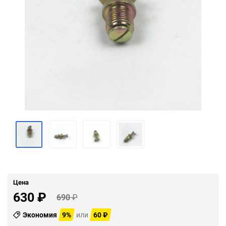
Цена
630
₽
690
₽
Экономия
9%
или
60
₽