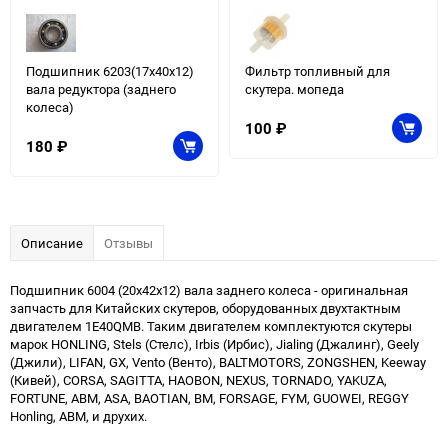
Подшипник 6203(17x40x12)
Фильтр топливный для
вала редуктора (заднего
скутера. мопеда
колеса)
100
₽
180
₽
Описание
Отзывы
Подшипник 6004 (20x42x12) вала заднего колеса - оригинальная
запчасть для Китайских скутеров, оборудованных двухтактным
двигателем 1E40QMB. Таким двигателем комплектуются скутеры
марок HONLING, Stels (Стелс), Irbis (Ирбис), Jialing (Джалинг), Geely
(Джили), LIFAN, GX, Vento (Венто), BALTMOTORS, ZONGSHEN, Keeway
(Кивей), CORSA, SAGITTA, HAOBON, NEXUS, TORNADO, YAKUZA,
FORTUNE, ABM, ASA, BAOTIAN, BM, FORSAGE, FYM, GUOWEI, REGGY
Honling, ABM, и друхих.