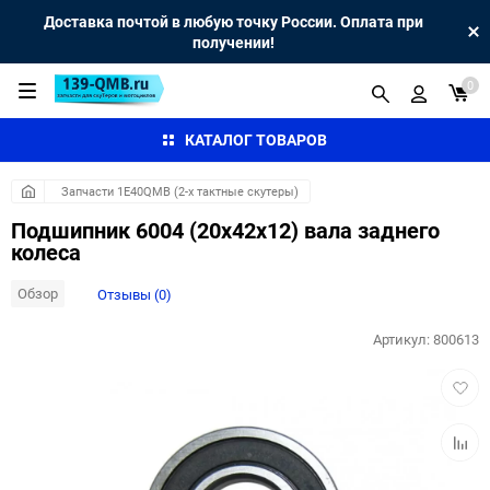
Доставка почтой в любую точку России. Оплата при
получении!
0
КАТАЛОГ ТОВАРОВ
Запчасти 1E40QMB (2-х тактные скутеры)
Подшипник 6004 (20x42x12) вала заднего
колеса
Обзор
Отзывы (0)
Артикул:
800613
Добав
в
избра
Добав
к
сравн