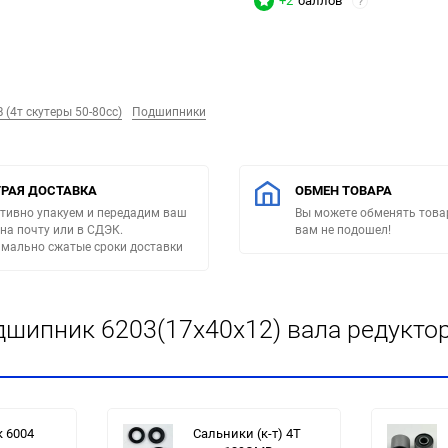
+2
баллов
?
(4т скутеры 50-80сс)
Подшипники
РАЯ ДОСТАВКА
ОБМЕН ТОВАРА
тивно упакуем и передадим ваш
Вы можете обменять товар
 на почту или в СДЭК.
вам не подошел!
мально сжатые сроки доставки
шипник 6203(17x40x12) вала редуктора
 6004
Сальники (к-т) 4T