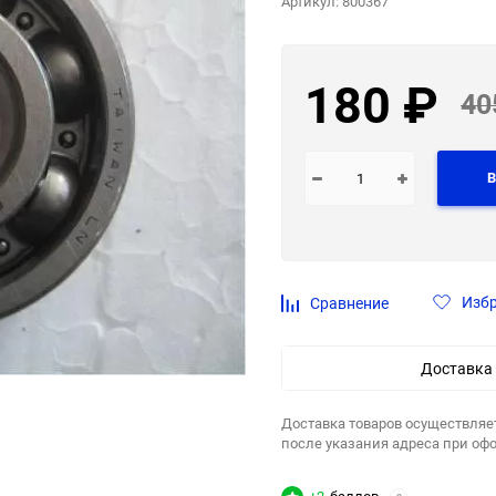
Артикул:
800367
180
₽
40
В
Изб
Сравнение
Доставка
Доставка товаров осуществляе
после указания адреса при оф