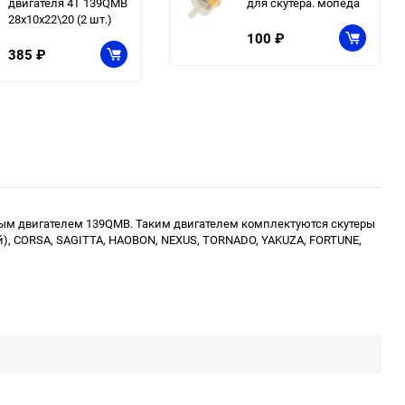
двигателя 4Т 139QMB
для скутера. мопеда
28х10х22\20 (2 шт.)
100
₽
385
₽
тным двигателем 139QMB. Таким двигателем комплектуются скутеры
ивей), CORSA, SAGITTA, HAOBON, NEXUS, TORNADO, YAKUZA, FORTUNE,