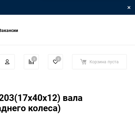
Вакансии
0
0
Корзина
пуста
03(17x40x12) вала
аднего колеса)