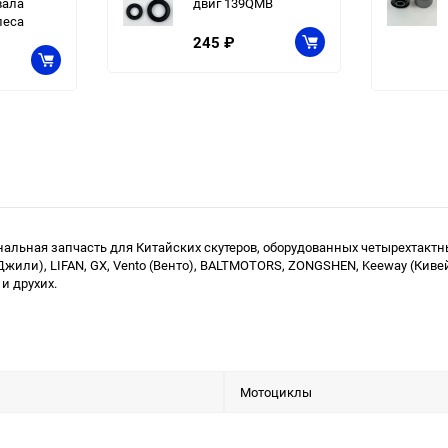
вала
двиг 139QMB
леса
245
₽
гинальная запчасть для Китайских скутеров, оборудованных четырехтак
ely (Джили), LIFAN, GX, Vento (Венто), BALTMOTORS, ZONGSHEN, Keeway (К
и друхих.
Мотоциклы