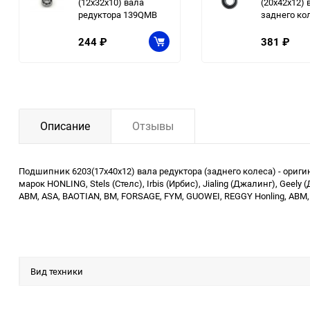
(12x32x10) вала
(20x42x12) 
редуктора 139QMB
заднего ко
244
₽
381
₽
Описание
Отзывы
Подшипник 6203(17x40x12) вала редуктора (заднего колеса) - ори
марок HONLING, Stels (Стелс), Irbis (Ирбис), Jialing (Джалинг), Ge
ABM, ASA, BAOTIAN, BM, FORSAGE, FYM, GUOWEI, REGGY Honling, ABM, 
Вид техники