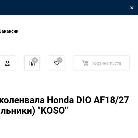
Вакансии
0
0
Корзина
пуста
оленвала Honda DIO AF18/27
альники) "KOSO"