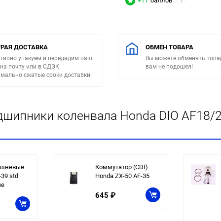
+11
баллов
?
РАЯ ДОСТАВКА
ОБМЕН ТОВАРА
тивно упакуем и передадим ваш
Вы можете обменять товар
 на почту или в СДЭК.
вам не подошел!
мально сжатые сроки доставки
дшипники коленвала Honda DIO AF18/2
ршневые
Коммутатор (CDI)
-39 std
Honda ZX-50 AF-35
ые
645
₽