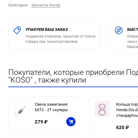
Категории:
Запчасти Honda
УПАКУЕМ ВАШ ЗАКАЗ
БЫСТ
Надежная упаковка, гарантия от порчи
Опера
товара при транспортировке
заказ
Макси
Покупатели, которые приобрели По
"KOSO" , также купили
Свеча зажигания
Кольца по
E6TC - 2Т скутеры
Honda Dio d
стандартн
279
₽
620
₽