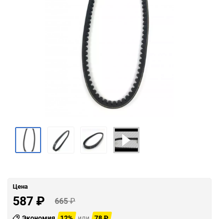
Цена
587
₽
665
₽
Экономия
12%
или
78
₽