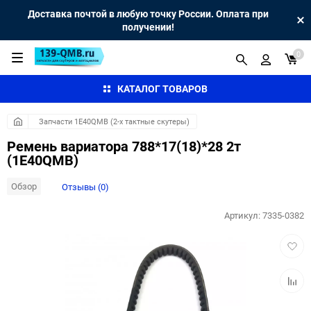
Доставка почтой в любую точку России. Оплата при
получении!
0
КАТАЛОГ ТОВАРОВ
Запчасти 1E40QMB (2-х тактные скутеры)
Ремень вариатора 788*17(18)*28 2т
(1E40QMB)
Обзор
Отзывы (0)
Артикул:
7335-0382
Добав
в
избра
Добав
к
сравн