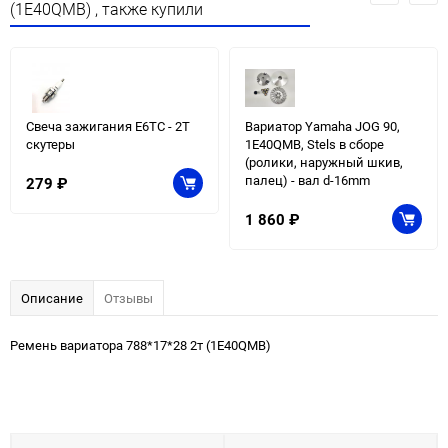
(1E40QMB) , также купили
Свеча зажигания E6TC - 2Т
Вариатор Yamaha JOG 90,
скутеры
1E40QMB, Stels в сборе
(ролики, наружный шкив,
палец) - вал d-16mm
279
₽
1 860
₽
Описание
Отзывы
Ремень вариатора 788*17*28 2т (1E40QMB)