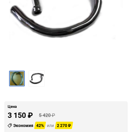
Цена
3 150
₽
5 420
₽
Экономия
42%
или
2 270
₽