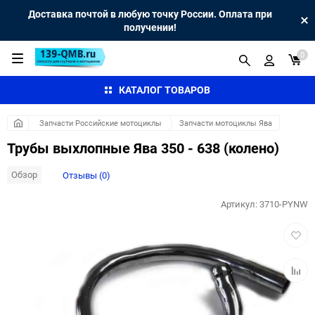
Доставка почтой в любую точку России. Оплата при
получении!
0
КАТАЛОГ ТОВАРОВ
Запчасти Российские мотоциклы
Запчасти мотоциклы Ява
Трубы выхлопные Ява 350 - 638 (колено)
Обзор
Отзывы (0)
Артикул:
3710-PYNW
Добав
в
избра
Добав
к
сравн